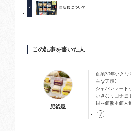
自販機について
この記事を書いた人
創業30年いき
主な実績】
ジャパンフード
いきなり団子選手
銀座館熊本館人気
肥後屋